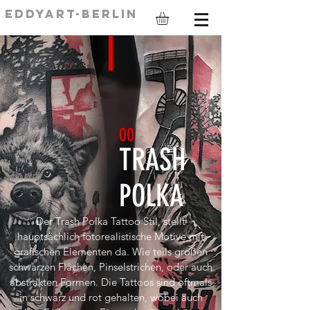
EDDYART-BERLIN
0
0
TRASH
POLKA
Der Trash Polka Tattoo Stil, stellt
hauptsächlich fotorealistische Motive mit
grafischen Elementen da. Wie teils großen
schwarzen Flächen, Pinselstrichen, oder auch
abstrakten Formen. Die Tattoos sind oftmals
in schwarz und rot gehalten, wobei auch